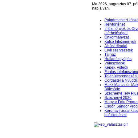
Ma 2026. augusztus 07. pé
napja van.
Polgármesteri kösz
Helytörténet
Intézmények és Orv
elérhetőségei
Önkormányzat
Külső Intézmények
Járási Hivatal
Civil szervezetek
Tájház
Hulladékgyűjtés
Választások
Képek, videók
Fontos telefonszám
Településrendezési 
Cordastella Nyugdíj
Makk Marcsi és Mak
Bölcsöde
Széchenyi Terv Plu
Széchenyi 2020
Magyar Falu Progr
Csoóri Sándor Pro
Koronavírussal kap
intézkedések