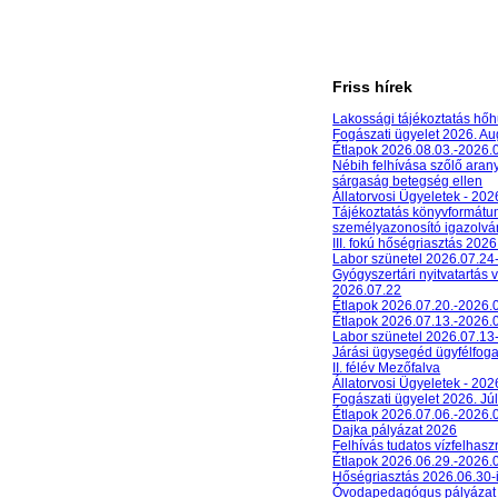
Friss hírek
Lakossági tájékoztatás hőh
Fogászati ügyelet 2026. A
Étlapok 2026.08.03.-2026.
Nébih felhívása szőlő aran
sárgaság betegség ellen
Állatorvosi Ügyeletek - 20
Tájékoztatás könyvformát
személyazonosító igazolván
III. fokú hőségriasztás 2026
Labor szünetel 2026.07.24
Gyógyszertári nyitvatartás 
2026.07.22
Étlapok 2026.07.20.-2026.
Étlapok 2026.07.13.-2026.
Labor szünetel 2026.07.13
Járási ügysegéd ügyfélfog
II. félév Mezőfalva
Állatorvosi Ügyeletek - 202
Fogászati ügyelet 2026. Júl
Étlapok 2026.07.06.-2026.
Dajka pályázat 2026
Felhívás tudatos vízfelhasz
Étlapok 2026.06.29.-2026.
Hőségriasztás 2026.06.30-
Óvodapedagógus pályázat