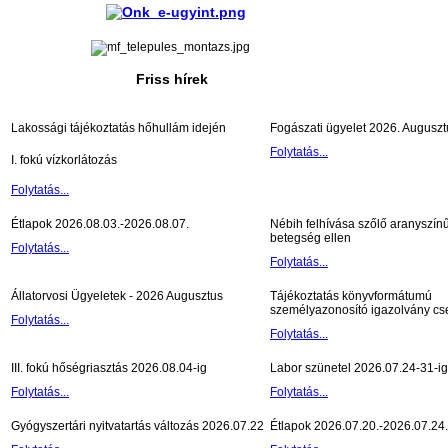
Friss hírek
Lakossági tájékoztatás hőhullám idején
Fogászati ügyelet 2026. Auguszt
Folytatás...
I. fokú vízkorlátozás
Folytatás...
Étlapok 2026.08.03.-2026.08.07.
Nébih felhívása szőlő aranyszín
betegség ellen
Folytatás...
Folytatás...
Állatorvosi Ügyeletek - 2026 Augusztus
Tájékoztatás könyvformátumú
személyazonosító igazolvány cse
Folytatás...
Folytatás...
III. fokú hőségriasztás 2026.08.04-ig
Labor szünetel 2026.07.24-31-ig
Folytatás...
Folytatás...
Gyógyszertári nyitvatartás változás 2026.07.22
Étlapok 2026.07.20.-2026.07.24.