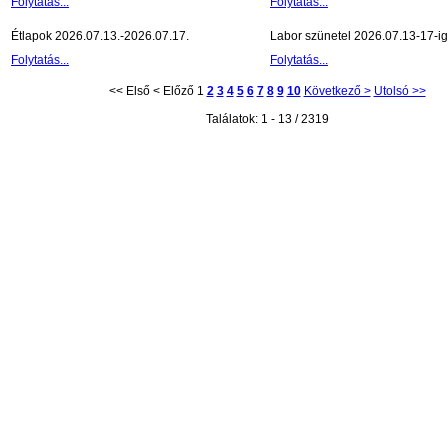
Folytatás...
Folytatás...
Étlapok 2026.07.13.-2026.07.17.
Labor szünetel 2026.07.13-17-ig
Folytatás...
Folytatás...
<< Első
< Előző
1
2
3
4
5
6
7
8
9
10
Következő >
Utolsó >>
Találatok: 1 - 13 / 2319