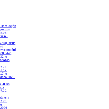
ullám idején
ugusztus
08.07.
yszínű
26 Augusztus
umú
y cseréjéről
.08.04-ig
-31-ig
változás
07.24.
07.17.
-17-ig
adása 2026.
6 Július
ius
07.10.
nálásra
07.03.
ig
 2026