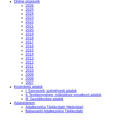
Online újságunk
2026
2025
2024
2023
2022
2021
2020
2019
2018
2017
2016
2015
2014
2013
2012
2011
2010
2009
2008
2007
Közérdekű adatok
I. Szervezeti, személyzeti adatok
II. Tevékenységre, működésre vonatkozó adatok
III. Gazdálkodási adatok
Adatvédelem
Adatkezelési Tájékoztató (Weboldal)
Babanapló Adatkezelési Tájékoztató