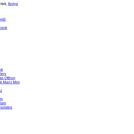
ntek,
Ibolya
öntő
osok
ok
terv
as Otthon
k Marci Mini
sz
am
gram
csolatos