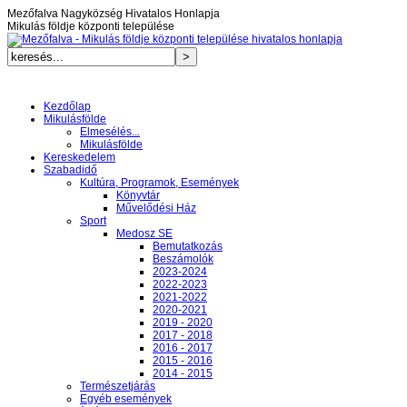
Mezőfalva Nagyközség Hivatalos Honlapja
Mikulás földje központi települése
Kezdőlap
Mikulásfölde
Elmesélés...
Mikulásfölde
Kereskedelem
Szabadidő
Kultúra, Programok, Események
Könyvtár
Művelődési Ház
Sport
Medosz SE
Bemutatkozás
Beszámolók
2023-2024
2022-2023
2021-2022
2020-2021
2019 - 2020
2017 - 2018
2016 - 2017
2015 - 2016
2014 - 2015
Természetjárás
Egyéb események