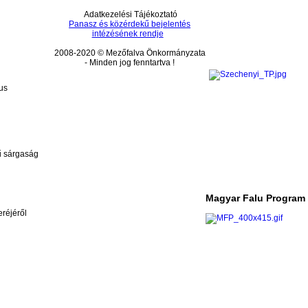
Adatkezelési Tájékoztató
Panasz és közérdekű bejelentés
intézésének rendje
2008-2020 © Mezőfalva Önkormányzata
- Minden jog fenntartva !
us
ű sárgaság
Magyar Falu Program
réjéről